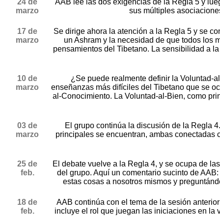
24 de
AAB lee las dos exigencias de la Regla 5 y lueg
marzo
sus múltiples asociacione
17 de
Se dirige ahora la atención a la Regla 5 y se c
marzo
un Ashram y la necesidad de que todos los mi
pensamientos del Tibetano. La sensibilidad a la
10 de
¿Se puede realmente definir la Voluntad-al
marzo
enseñanzas más difíciles del Tibetano que se ocu
al-Conocimiento. La Voluntad-al-Bien, como princ
03 de
El grupo continúa la discusión de la Regla 4
marzo
principales se encuentran, ambas conectadas con
25 de
El debate vuelve a la Regla 4, y se ocupa de las
feb.
del grupo. Aquí un comentario sucinto de AAB: 
estas cosas a nosotros mismos y preguntánd
18 de
AAB continúa con el tema de la sesión anterior: 
feb.
incluye el rol que juegan las iniciaciones en 