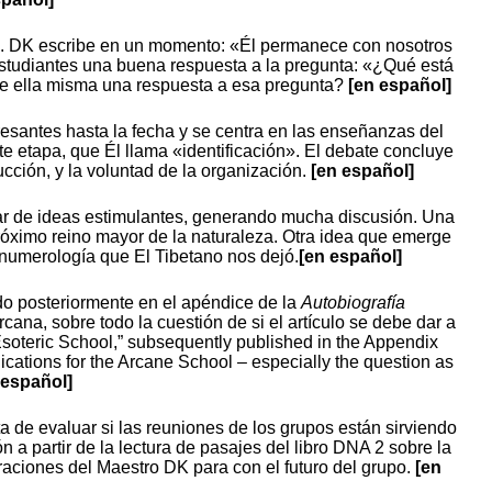
sto. DK escribe en un momento: «Él permanece con nosotros
estudiantes una buena respuesta a la pregunta: «¿Qué está
ene ella misma una respuesta a esa pregunta?
[en español]
resantes hasta la fecha y se centra en las enseñanzas del
e etapa, que Él llama «identificación». El debate concluye
ucción, y la voluntad de la organización.
[en español]
 par de ideas estimulantes, generando mucha discusión. Una
próximo reino mayor de la naturaleza. Otra idea que emerge
 numerología que El Tibetano nos dejó.
[en español]
do posteriormente en el apéndice de la
Autobiografía
ana, sobre todo la cuestión de si el artículo se debe dar a
 Esoteric School,” subsequently published in the Appendix
lications for the Arcane School – especially the question as
 español]
a de evaluar si las reuniones de los grupos están sirviendo
 a partir de la lectura de pasajes del libro DNA 2 sobre la
araciones del Maestro DK para con el futuro del grupo.
[en