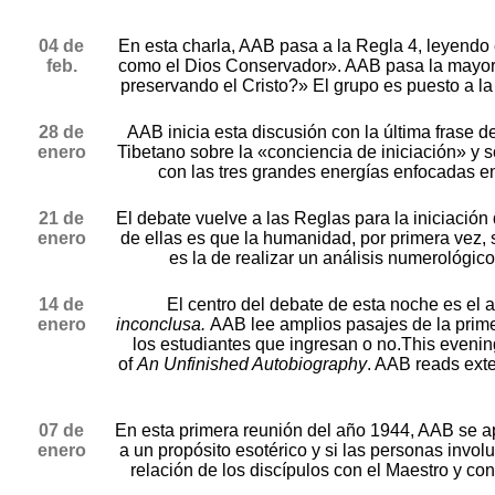
04 de
En esta charla, AAB pasa a la Regla 4, leyendo 
feb.
como el Dios Conservador». AAB pasa la mayor p
preservando el Cristo?» El grupo es puesto a l
28 de
AAB inicia esta discusión con la última frase 
enero
Tibetano sobre la «conciencia de iniciación» y 
con las tres grandes energías enfocadas en 
21 de
El debate vuelve a las Reglas para la iniciació
enero
de ellas es que la humanidad, por primera vez, 
es la de realizar un análisis numerológi
14 de
El centro del debate de esta noche es el 
enero
inconclusa.
AAB lee amplios pasajes de la primera
los estudiantes que ingresan o no.This evening
of
An Unfinished Autobiography
. AAB reads exte
07 de
En esta primera reunión del año 1944, AAB se apa
enero
a un propósito esotérico y si las personas invol
relación de los discípulos con el Maestro y co