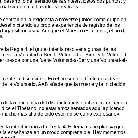
desarrollo del sentido de la síntesis. Estos dos puntos, y
 cual surgen muchas ideas creativas.
se centran en la exigencia a moverse juntos como grupo en
esafío citando su propia experiencia de registro de los
lugar silencioso». Aunque el Maestro está cerca, él no da
s.
 la Regla 4, el grupo intenta resolver algunas de las
les: la Voluntad-a-Ser, la Voluntad-al-Bien, y la Voluntad-
ser creada por una fuerte Voluntad-a-Ser y una Voluntad-al-
emente la discusión: «En el presente artículo dos ideas
a de la Voluntad». AAB añade que la muerte y la iniciación
de la conciencia del discípulo individual en la conciencia
 dice el Tibetano, no estaríamos sentados aquí aplicando
 mucho más allá de todo esto, no sé cómo expresarlo».
 en la introducción a la Regla 4. El tema es amplio, ya que
tos de la enseñanza en un modo comprensible. Hay momentos
spañol]