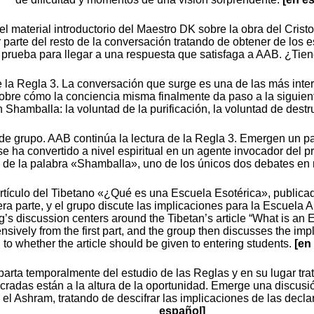
el material introductorio del Maestro DK sobre la obra del Cri
arte del resto de la conversación tratando de obtener de los 
a prueba para llegar a una respuesta que satisfaga a AAB. ¿Ti
de la Regla 3. La conversación que surge es una de las más inte
sobre cómo la conciencia misma finalmente da paso a la siguient
Shamballa: la voluntad de la purificación, la voluntad de destr
n de grupo. AAB continúa la lectura de la Regla 3. Emergen un
se ha convertido a nivel espiritual en un agente invocador del 
co de la palabra «Shamballa», uno de los únicos dos debates en
artículo del Tibetano «¿Qué es una Escuela Esotérica», publica
 parte, y el grupo discute las implicaciones para la Escuela Arc
’s discussion centers around the Tibetan’s article “What is an
nsively from the first part, and the group then discusses the imp
to whether the article should be given to entering students.
[en
rta temporalmente del estudio de las Reglas y en su lugar trat
ucradas están a la altura de la oportunidad. Emerge una discusión
n el Ashram, tratando de descifrar las implicaciones de las decl
español]