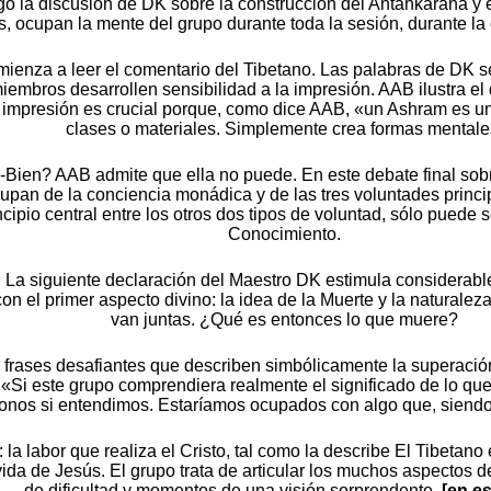
o la discusión de DK sobre la construcción del Antahkarana y el 
s, ocupan la mente del grupo durante toda la sesión, durante la
omienza a leer el comentario del Tibetano. Las palabras de DK 
embros desarrollen sensibilidad a la impresión. AAB ilustra el d
 impresión es crucial porque, como dice AAB, «un Ashram es un 
clases o materiales. Simplemente crea formas mentale
-Bien? AAB admite que ella no puede. En este debate final sobre
pan de la conciencia monádica y de las tres voluntades principa
ipio central entre los otros dos tipos de voluntad, sólo puede 
Conocimiento.
. La siguiente declaración del Maestro DK estimula considerabl
 el primer aspecto divino: la idea de la Muerte y la naturalez
van juntas. ¿Qué es entonces lo que muere?
 frases desafiantes que describen simbólicamente la superación 
«Si este grupo comprendiera realmente el significado de lo que
onos si entendimos. Estaríamos ocupados con algo que, siendo
la labor que realiza el Cristo, tal como la describe El Tibetano
la vida de Jesús. El grupo trata de articular los muchos aspec
de dificultad y momentos de una visión sorprendente.
[en e