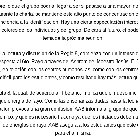
e lo que el grupo podría llegar a ser si pasase a una mayor integ
rante la charla, se mantiene este alto punto de concentración 
onciencia a la identificación. Hay una cierta especulación inte
s colores de los individuos y del grupo. De cara al futuro, el pod
tema de la próxima reunión.
 la lectura y discusión de la Regla 8, comienza con un intenso 
especta al 6to. Rayo a través del Ashram del Maestro Jesús. El T
 en relación con los centros humanos, así como con los centros
 difícil para los estudiantes, y como resultado hay más lectura q
la 8, la cual, de acuerdo al Tibetano, implica que el nuevo ini
 qué energía de rayo. Como las enseñanzas dadas hasta la fecha
rmación provoca una gran confusión. AAB informa al grupo de qu
mico, y que es necesario hacerlo ya que los iniciados deben ap
 de energías de rayo. AAB asegura a los estudiantes que este e
para ella misma.