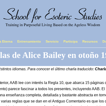
a Eterna
Entrenamiento
Servicio
Participa
Recursos
D
as de Alice Bailey en otoño 
tintos idiomas. Para conocer el último charla traducido:
Charla
terior, AAB lee con interés la Regla 10, que abarca 15 páginas 
o) parece fascinar a todos los presentes, incluyendo AAB. El te
na enseñanza completa, detallada y bastante abstracta en torno a
s varias reglas que se dan en el Antiguo Comentario es que los 