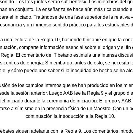
sonido. Los tres juntos serán suficientes». Los miembros del gru
onan en conjunto. La enseñanza se hace aún más rica cuando el 
para el iniciado. Tratándose de una fase superior de la relativa
resonancia y un inmenso sentido práctico para los estudiantes d
a una lectura de la Regla 10, haciendo hincapié en que la conc
nuación, comparte información esencial sobre el origen y el fin d
a Regla. El comentario del Tibetano estimula una intensa discus
os centros de energía. Sin embargo, antes de esto, se necesita 
ble, y cómo puede uno saber si la inocuidad de hecho se ha a
sión de los cambios internos que se han producido en los miem
esde la sesión anterior. Luego AAB lee la Regla 9 y el grupo di
del iniciado durante la ceremonia de iniciación. El grupo y AAB 
rarse a sí mismo en la presencia física de un Maestro. Con un 
continuación la introducción a la Regla 10.
 debates siguen adelante con la Regla 9. Los comentarios introd