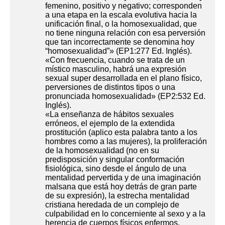
femenino, positivo y negativo; corresponden
a una etapa en la escala evolutiva hacia la
unificación final, o la homosexualidad, que
no tiene ninguna relación con esa perversión
que tan incorrectamente se denomina hoy
“homosexualidad”» (EP1:277 Ed. Inglés).
«Con frecuencia, cuando se trata de un
místico masculino, habrá una expre­sión
sexual super desarrollada en el plano físico,
perversiones de distintos tipos o una
pronunciada homosexualidad» (EP2:532 Ed.
Inglés).
«La enseñanza de hábitos sexuales
erróneos, el ejemplo de la extendida
prostitución (aplico esta palabra tanto a los
hombres como a las mujeres), la proliferación
de la homosexualidad (no en su
predisposición y singular conformación
fisiológica, sino desde el ángulo de una
mentalidad pervertida y de una imaginación
malsana que está hoy detrás de gran parte
de su expresión), la estrecha mentalidad
cristiana heredada de un complejo de
culpabilidad en lo concerniente al sexo y a la
herencia de cuerpos físicos enfermos,