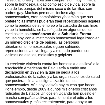
investigaciones y había una comprensión muy limitada
sobre la homosexualidad como estilo de vida, sobre la
vida de las parejas del mismo sexo o de familias con
padres gay. Muchas personas, incluso algunos
homosexuales, eran homofóbicos y/o temían que sus
preferencias íntimas pudieran traer repercusiones legales
como la pérdida de su empleo o la custodia de sus hijos
y que la homofobia se ha reflejado en algunos de los
escritos de las
enseñanzas de la Sabiduría Eterna
.
Incluso hoy, con el matrimonio homosexual legalizado en
un número creciente de países, las personas
abiertamente homosexuales siguen sufriendo
repercusiones a nivel legal y a menudo pueden ser
victimas de asaltos, molestias y golpizas.
La creciente violencia contra los homosexuales llevó a la
Asociación Americana de Psiquiatría a emitir una
declaración en 1992 en la que se pedía a los
profesionales de la salud y a las organizaciones de salud
que pusieran fin a la estigmatización de los
homosexuales. Aún hoy todavía hay mucho que hacer.
Por ejemplo, desde 2009 algunos misioneros cristianos
radicales de Estados Unidos en Uganda han puesto en
marcha campañas activas para fomentar el odio a los
homosexuales y, más recientemente, para apoyar un