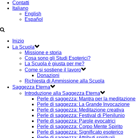
Contatti
Italiano
English
Español
Inizio
La Scuola
Missione e storia
Cosa sono gli Studi Esoterici?
La Scuola è giusta per me?
Come si sostiene il lavoro
Donazioni
Richiesta di Ammissione alla Scuola
Saggezza Eterna
Introduzione alla Saggezza Eterna
Perle di saggezza: Mantra per la meditazione
Perle di saggezza: La Grande Invocazione
Perle di saggezza: Meditazione creativa
Perle di saggezza: Festival di Plenilunio
Perle di saggezza: Parole evocatrici
Perle di saggezza: Corpo Mente Spirito
Perle di saggezza: Significato esoterico
Perle di saggezza: Attributi spirituali