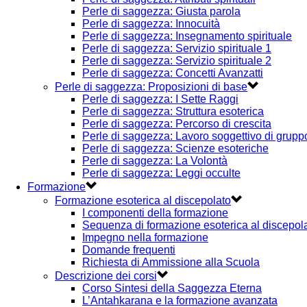
Perle di saggezza: Giusta parola
Perle di saggezza: Innocuità
Perle di saggezza: Insegnamento spirituale
Perle di saggezza: Servizio spirituale 1
Perle di saggezza: Servizio spirituale 2
Perle di saggezza: Concetti Avanzatti
Perle di saggezza: Proposizioni di base
Perle di saggezza: I Sette Raggi
Perle di saggezza: Struttura esoterica
Perle di saggezza: Percorso di crescita
Perle di saggezza: Lavoro soggettivo di grupp
Perle di saggezza: Scienze esoteriche
Perle di saggezza: La Volontà
Perle di saggezza: Leggi occulte
Formazione
Formazione esoterica al discepolato
I componenti della formazione
Sequenza di formazione esoterica al discepol
Impegno nella formazione
Domande frequenti
Richiesta di Ammissione alla Scuola
Descrizione dei corsi
Corso Sintesi della Saggezza Eterna
L’Antahkarana e la formazione avanzata