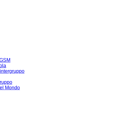
 NGSM
ola
 intergruppo
gruppo
 del Mondo