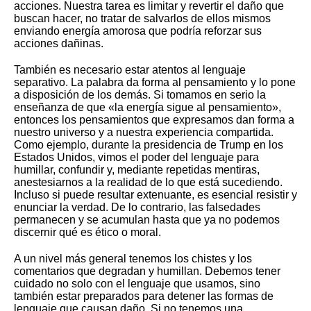
acciones. Nuestra tarea es limitar y revertir el daño que
buscan hacer, no tratar de salvarlos de ellos mismos
enviando energía amorosa que podría reforzar sus
acciones dañinas.
También es necesario estar atentos al lenguaje
separativo. La palabra da forma al pensamiento y lo pone
a disposición de los demás. Si tomamos en serio la
enseñanza de que «la energía sigue al pensamiento»,
entonces los pensamientos que expresamos dan forma a
nuestro universo y a nuestra experiencia compartida.
Como ejemplo, durante la presidencia de Trump en los
Estados Unidos, vimos el poder del lenguaje para
humillar, confundir y, mediante repetidas mentiras,
anestesiarnos a la realidad de lo que está sucediendo.
Incluso si puede resultar extenuante, es esencial resistir y
enunciar la verdad. De lo contrario, las falsedades
permanecen y se acumulan hasta que ya no podemos
discernir qué es ético o moral.
A un nivel más general tenemos los chistes y los
comentarios que degradan y humillan. Debemos tener
cuidado no solo con el lenguaje que usamos, sino
también estar preparados para detener las formas de
lenguaje que causan daño. Si no tenemos una