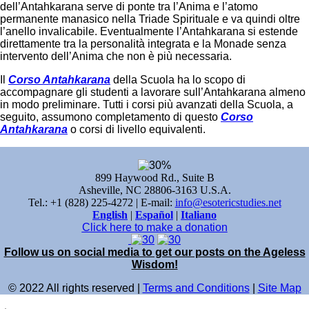
dell’Antahkarana serve di ponte tra l’Anima e l’atomo
permanente manasico nella Triade Spirituale e va quindi oltre
l’anello invalicabile. Eventualmente l’Antahkarana si estende
direttamente tra la personalità integrata e la Monade senza
intervento dell’Anima che non è più necessaria.
Il
Corso Antahkarana
della Scuola ha lo scopo di
accompagnare gli studenti a lavorare sull’Antahkarana almeno
in modo preliminare. Tutti i corsi più avanzati della Scuola, a
seguito, assumono completamento di questo
Corso
Antahkarana
o corsi di livello equivalenti.
899 Haywood Rd., Suite B
Asheville, NC 28806-3163 U.S.A.
Tel.: +1 (828) 225-4272 | E-mail:
info@esotericstudies.net
English
|
Español
|
Italiano
Click here to make a donation
Follow us on social media to get our posts on the Ageless
Wisdom!
© 2022 All rights reserved |
Terms and Conditions
|
Site Map