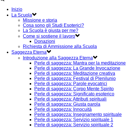
Inizio
La Scuola
Missione e storia
Cosa sono gli Studi Esoterici?
La Scuola è giusta per me?
Come si sostiene il lavoro
Donazioni
Richiesta di Ammissione alla Scuola
Saggezza Eterna
Introduzione alla Saggezza Eterna
Perle di saggezza: Mantra per la meditazione
Perle di saggezza: La Grande Invocazione
Perle di saggezza: Meditazione creativa
Perle di saggezza: Festival di Plenilunio
Perle di saggezza: Parole evocatrici
Perle di saggezza: Corpo Mente Spirito
Perle di saggezza: Significato esoterico
Perle di saggezza: Attributi spirituali
Perle di saggezza: Giusta parola
Perle di saggezza: Innocuità
Perle di saggezza: Insegnamento spirituale
Perle di saggezza: Servizio spirituale 1
Perle di saggezza: Servizio spirituale 2