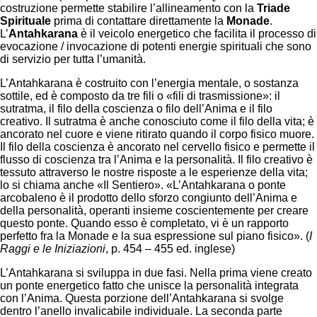
costruzione permette stabilire l’allineamento con la
Triade
Spirituale
prima di contattare direttamente la
Monade
.
L’
Antahkarana
è il veicolo energetico che facilita il processo di
evocazione / invocazione di potenti energie spirituali che sono
di servizio per tutta l’umanità.
L’Antahkarana è costruito con l’energia mentale, o sostanza
sottile, ed è composto da tre fili o «fili di trasmissione»: il
sutratma, il filo della coscienza o filo dell’Anima e il filo
creativo. Il sutratma è anche conosciuto come il filo della vita; è
ancorato nel cuore e viene ritirato quando il corpo fisico muore.
Il filo della coscienza è ancorato nel cervello fisico e permette il
flusso di coscienza tra l’Anima e la personalità. Il filo creativo è
tessuto attraverso le nostre risposte a le esperienze della vita;
lo si chiama anche «Il Sentiero». «L’Antahkarana o ponte
arcobaleno è il prodotto dello sforzo congiunto dell’Anima e
della personalità, operanti insieme coscientemente per creare
questo ponte. Quando esso è completato, vi è un rapporto
perfetto fra la Monade e la sua espressione sul piano fisico». (
I
Raggi e le Iniziazioni
, p. 454 – 455 ed. inglese)
L’Antahkarana si sviluppa in due fasi. Nella prima viene creato
un ponte energetico fatto che unisce la personalità integrata
con l’Anima. Questa porzione dell’Antahkarana si svolge
dentro l’anello invalicabile individuale. La seconda parte