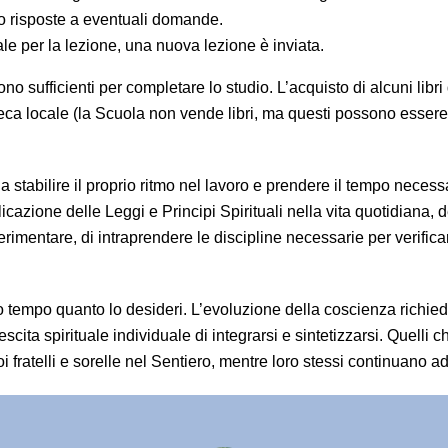
o risposte a eventuali domande.
le per la lezione, una nuova lezione è inviata.
ono sufficienti per completare lo studio. L’acquisto di alcuni lib
teca locale (la Scuola non vende libri, ma questi possono essere c
a stabilire il proprio ritmo nel lavoro e prendere il tempo nece
licazione delle Leggi e Principi Spirituali nella vita quotidiana, 
perimentare, di intraprendere le discipline necessarie per verific
o tempo quanto lo desideri. L’evoluzione della coscienza richi
crescita spirituale individuale di integrarsi e sintetizzarsi. Quel
uoi fratelli e sorelle nel Sentiero, mentre loro stessi continuano 