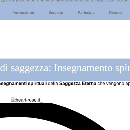
Formazione
Servizio
Partecipa
Risorsi
 di saggezza: Insegnamento spir
nsegnamenti spirituali
della
Saggezza Eterna
che vengono app