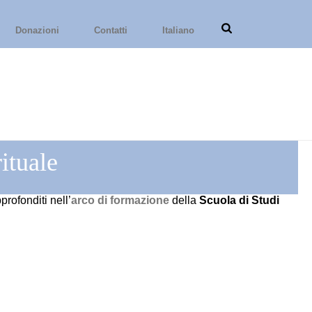
Donazioni
Contatti
Italiano
ituale
rofonditi nell’
arco di formazione
della
Scuola di Studi