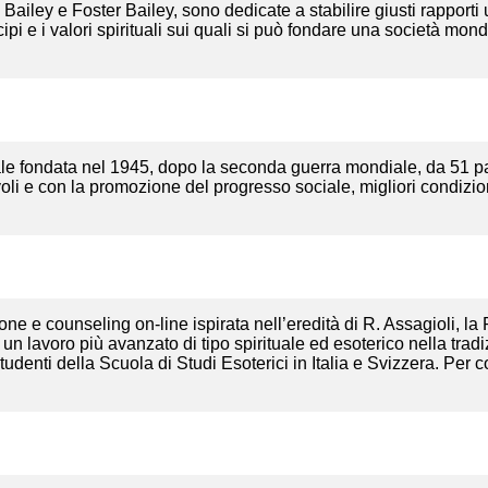
e Bailey e Foster Bailey, sono dedicate a stabilire giusti rappor
pi e i valori spirituali sui quali si può fondare una società mond
le fondata nel 1945, dopo la seconda guerra mondiale, da 51 p
oli e con la promozione del progresso sociale, migliori condizioni 
e e counseling on-line ispirata nell’eredità di R. Assagioli, la P
 un lavoro più avanzato di tipo spirituale ed esoterico nella tra
i studenti della Scuola di Studi Esoterici in Italia e Svizzera. Per 