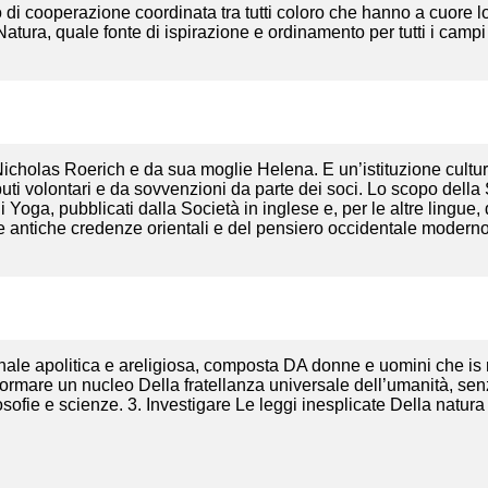
 di cooperazione coordinata tra tutti coloro che hanno a cuore lo
Natura, quale fonte di ispirazione e ordinamento per tutti i campi 
cholas Roerich e da sua moglie Helena. E un’istituzione cultural
ti volontari e da sovvenzioni da parte dei soci. Lo scopo della 
Yoga, pubblicati dalla Società in inglese e, per le altre lingue, d
le antiche credenze orientali e del pensiero occidentale moderno,
ale apolitica e areligiosa, composta DA donne e uomini che is r
ormare un nucleo Della fratellanza universale dell’umanità, senza
osofie e scienze. 3. Investigare Le leggi inesplicate Della natura 