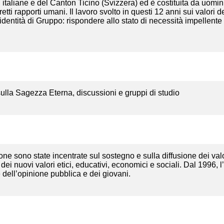
i italiane e del Canton Ticino (Svizzera) ed è costituita da uo
e retti rapporti umani. Il lavoro svolto in questi 12 anni sui valo
tità di Gruppo: rispondere allo stato di necessità impellente nel
 sulla Sagezza Eterna, discussioni e gruppi di studio
ione sono state incentrate sul sostegno e sulla diffusione dei valor
i nuovi valori etici, educativi, economici e sociali. Dal 1996, l
 dell’opinione pubblica e dei giovani.