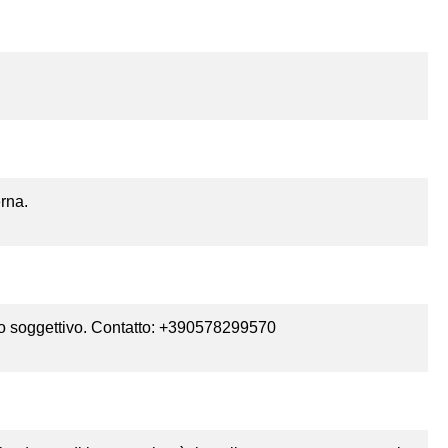
rna.
oro soggettivo. Contatto: +390578299570