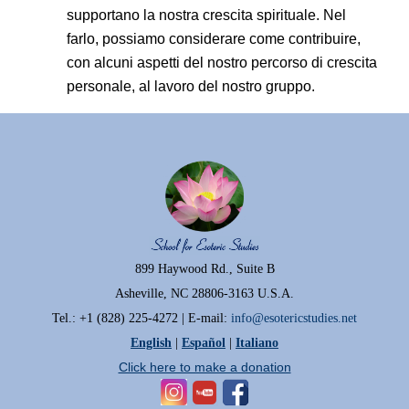
supportano la nostra crescita spirituale. Nel
farlo, possiamo considerare come contribuire,
con alcuni aspetti del nostro percorso di crescita
personale, al lavoro del nostro gruppo.
899 Haywood Rd., Suite B
Asheville, NC 28806-3163 U.S.A.
Tel.: +1 (828) 225-4272 | E-mail:
info@esotericstudies.net
English
|
Español
|
Italiano
Click here to make a donation