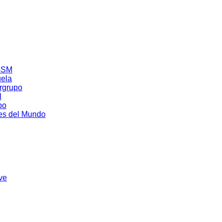
NGSM
uela
ergrupo
l
po
res del Mundo
ve