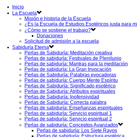
Inicio
La Escuela
Misión e historia de la Escuela
¿Es la Escuela de Estudios Esotéricos justa para m
¿Cómo se sostiene el trabajo?
Donaciones
Solicitud de admisión a la escuela
Sabiduría Eterna
Perlas de Sabiduría: Meditación creativa
Perlas de sabiduría: Festivales de Plenilunio
Perlas de sabiduría: Mantras para la meditación
Perlas de sabiduría: La Gran Invocación
Perlas de Sabiduría: Palabras evocadoras
Perlas de sabiduría: Cuerpo Mente Espíritu
Perlas de Sabiduría: Significado esotérico
Perlas de Sabiduría: Atributos espirituales
Perlas de Sabiduría: Inofensividad
Perlas de Sabiduría: Correcta palabra
Perlas de sabiduría: Enseñanzas espirituales
Perlas de sabiduría: Servicio espiritual 1
Perlas de sabiduría: Servicio espiritual 2
Perlas de sabiduría: Conceptos Avanzados
Perlas de sabiduría: Los Siete Rayos
Perlas de sabiduría: Estructura esotérica