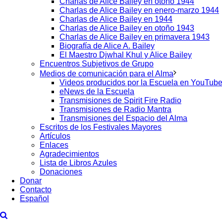
Charlas de Alice Bailey en otoño 1944
Charlas de Alice Bailey en enero-marzo 1944
Charlas de Alice Bailey en 1944
Charlas de Alice Bailey en otoño 1943
Charlas de Alice Bailey en primavera 1943
Biografía de Alice A. Bailey
El Maestro Djwhal Khul y Alice Bailey
Encuentros Subjetivos de Grupo
Medios de comunicación para el Alma
Videos producidos por la Escuela en YouTub
eNews de la Escuela
Transmisiones de Spirit Fire Radio
Transmisiones de Radio Mantra
Transmisiones del Espacio del Alma
Escritos de los Festivales Mayores
Artículos
Enlaces
Agradecimientos
Lista de Libros Azules
Donaciones
Donar
Contacto
Español