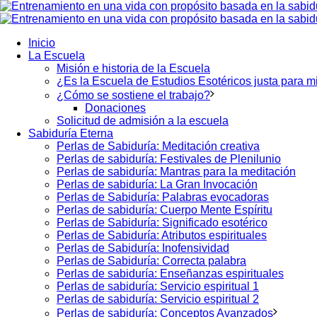
Inicio
La Escuela
Misión e historia de la Escuela
¿Es la Escuela de Estudios Esotéricos justa para m
¿Cómo se sostiene el trabajo?
Donaciones
Solicitud de admisión a la escuela
Sabiduría Eterna
Perlas de Sabiduría: Meditación creativa
Perlas de sabiduría: Festivales de Plenilunio
Perlas de sabiduría: Mantras para la meditación
Perlas de sabiduría: La Gran Invocación
Perlas de Sabiduría: Palabras evocadoras
Perlas de sabiduría: Cuerpo Mente Espíritu
Perlas de Sabiduría: Significado esotérico
Perlas de Sabiduría: Atributos espirituales
Perlas de Sabiduría: Inofensividad
Perlas de Sabiduría: Correcta palabra
Perlas de sabiduría: Enseñanzas espirituales
Perlas de sabiduría: Servicio espiritual 1
Perlas de sabiduría: Servicio espiritual 2
Perlas de sabiduría: Conceptos Avanzados