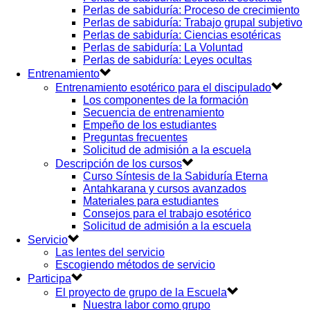
Perlas de sabiduría: Proceso de crecimiento
Perlas de sabiduría: Trabajo grupal subjetivo
Perlas de sabiduría: Ciencias esotéricas
Perlas de sabiduría: La Voluntad
Perlas de sabiduría: Leyes ocultas
Entrenamiento
Entrenamiento esotérico para el discipulado
Los componentes de la formación
Secuencia de entrenamiento
Empeño de los estudiantes
Preguntas frecuentes
Solicitud de admisión a la escuela
Descripción de los cursos
Curso Síntesis de la Sabiduría Eterna
Antahkarana y cursos avanzados
Materiales para estudiantes
Consejos para el trabajo esotérico
Solicitud de admisión a la escuela
Servicio
Las lentes del servicio
Escogiendo métodos de servicio
Participa
El proyecto de grupo de la Escuela
Nuestra labor como grupo