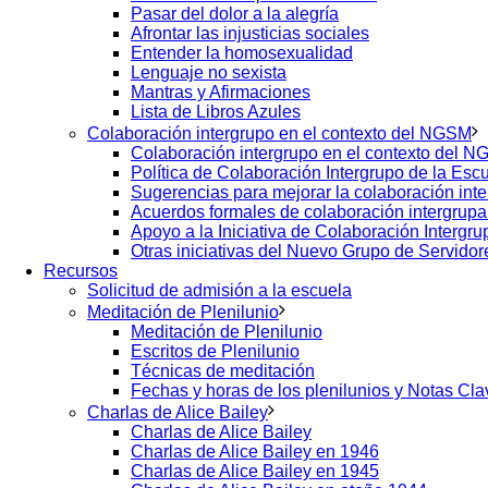
Pasar del dolor a la alegría
Afrontar las injusticias sociales
Entender la homosexualidad
Lenguaje no sexista
Mantras y Afirmaciones
Lista de Libros Azules
Colaboración intergrupo en el contexto del NGSM
Colaboración intergrupo en el contexto del 
Política de Colaboración Intergrupo de la Esc
Sugerencias para mejorar la colaboración int
Acuerdos formales de colaboración intergrupa
Apoyo a la Iniciativa de Colaboración Intergru
Otras iniciativas del Nuevo Grupo de Servido
Recursos
Solicitud de admisión a la escuela
Meditación de Plenilunio
Meditación de Plenilunio
Escritos de Plenilunio
Técnicas de meditación
Fechas y horas de los plenilunios y Notas Cla
Charlas de Alice Bailey
Charlas de Alice Bailey
Charlas de Alice Bailey en 1946
Charlas de Alice Bailey en 1945