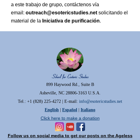
a este trabajo de grupo, contáctenos vía
email:
outreach@esotericstudies.net
solicitando el
material de la
Iniciativa de purificación
.
899 Haywood Rd., Suite B
Asheville, NC 28806-3163 U.S.A.
Tel.: +1 (828) 225-4272 | E-mail:
info@esotericstudies.net
English
|
Español
|
Italiano
Click here to make a donation
Follow us on social media to get our posts on the Ageless