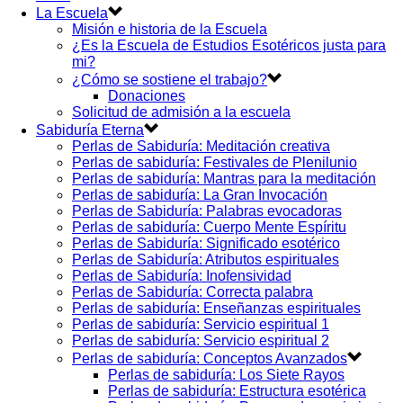
La Escuela
Misión e historia de la Escuela
¿Es la Escuela de Estudios Esotéricos justa para
mi?
¿Cómo se sostiene el trabajo?
Donaciones
Solicitud de admisión a la escuela
Sabiduría Eterna
Perlas de Sabiduría: Meditación creativa
Perlas de sabiduría: Festivales de Plenilunio
Perlas de sabiduría: Mantras para la meditación
Perlas de sabiduría: La Gran Invocación
Perlas de Sabiduría: Palabras evocadoras
Perlas de sabiduría: Cuerpo Mente Espíritu
Perlas de Sabiduría: Significado esotérico
Perlas de Sabiduría: Atributos espirituales
Perlas de Sabiduría: Inofensividad
Perlas de Sabiduría: Correcta palabra
Perlas de sabiduría: Enseñanzas espirituales
Perlas de sabiduría: Servicio espiritual 1
Perlas de sabiduría: Servicio espiritual 2
Perlas de sabiduría: Conceptos Avanzados
Perlas de sabiduría: Los Siete Rayos
Perlas de sabiduría: Estructura esotérica