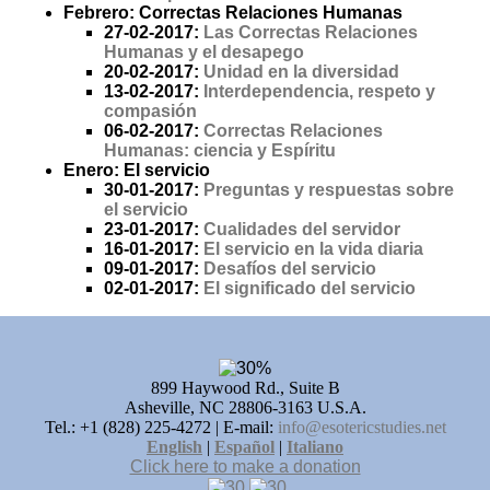
Febrero: Correctas Relaciones Humanas
27-02-2017:
Las Correctas Relaciones
Humanas y el desapego
20-02-2017:
Unidad en la diversidad
13-02-2017:
Interdependencia, respeto y
compasión
06-02-2017:
Correctas Relaciones
Humanas: ciencia y Espíritu
Enero: El servicio
30-01-2017:
Preguntas y respuestas sobre
el servicio
23-01-2017:
Cualidades del servidor
16-01-2017:
El servicio en la vida diaria
09-01-2017:
Desafíos del servicio
02-01-2017:
El significado del servicio
899 Haywood Rd., Suite B
Asheville, NC 28806-3163 U.S.A.
Tel.: +1 (828) 225-4272 | E-mail:
info@esotericstudies.net
English
|
Español
|
Italiano
Click here to make a donation