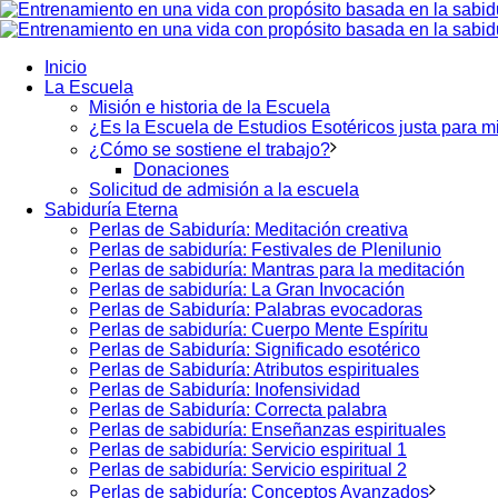
Inicio
La Escuela
Misión e historia de la Escuela
¿Es la Escuela de Estudios Esotéricos justa para m
¿Cómo se sostiene el trabajo?
Donaciones
Solicitud de admisión a la escuela
Sabiduría Eterna
Perlas de Sabiduría: Meditación creativa
Perlas de sabiduría: Festivales de Plenilunio
Perlas de sabiduría: Mantras para la meditación
Perlas de sabiduría: La Gran Invocación
Perlas de Sabiduría: Palabras evocadoras
Perlas de sabiduría: Cuerpo Mente Espíritu
Perlas de Sabiduría: Significado esotérico
Perlas de Sabiduría: Atributos espirituales
Perlas de Sabiduría: Inofensividad
Perlas de Sabiduría: Correcta palabra
Perlas de sabiduría: Enseñanzas espirituales
Perlas de sabiduría: Servicio espiritual 1
Perlas de sabiduría: Servicio espiritual 2
Perlas de sabiduría: Conceptos Avanzados