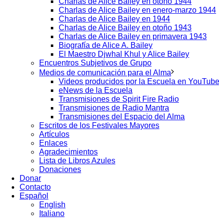
Charlas de Alice Bailey en otoño 1944
Charlas de Alice Bailey en enero-marzo 1944
Charlas de Alice Bailey en 1944
Charlas de Alice Bailey en otoño 1943
Charlas de Alice Bailey en primavera 1943
Biografía de Alice A. Bailey
El Maestro Djwhal Khul y Alice Bailey
Encuentros Subjetivos de Grupo
Medios de comunicación para el Alma
Videos producidos por la Escuela en YouTub
eNews de la Escuela
Transmisiones de Spirit Fire Radio
Transmisiones de Radio Mantra
Transmisiones del Espacio del Alma
Escritos de los Festivales Mayores
Artículos
Enlaces
Agradecimientos
Lista de Libros Azules
Donaciones
Donar
Contacto
Español
English
Italiano