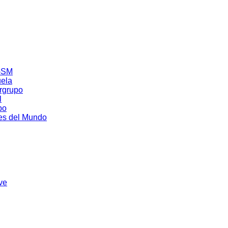
NGSM
uela
ergrupo
l
po
res del Mundo
ve