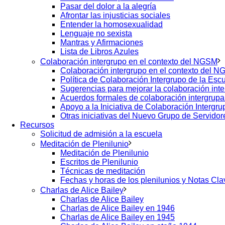
Pasar del dolor a la alegría
Afrontar las injusticias sociales
Entender la homosexualidad
Lenguaje no sexista
Mantras y Afirmaciones
Lista de Libros Azules
Colaboración intergrupo en el contexto del NGSM
Colaboración intergrupo en el contexto del 
Política de Colaboración Intergrupo de la Esc
Sugerencias para mejorar la colaboración int
Acuerdos formales de colaboración intergrupa
Apoyo a la Iniciativa de Colaboración Intergru
Otras iniciativas del Nuevo Grupo de Servido
Recursos
Solicitud de admisión a la escuela
Meditación de Plenilunio
Meditación de Plenilunio
Escritos de Plenilunio
Técnicas de meditación
Fechas y horas de los plenilunios y Notas Cla
Charlas de Alice Bailey
Charlas de Alice Bailey
Charlas de Alice Bailey en 1946
Charlas de Alice Bailey en 1945