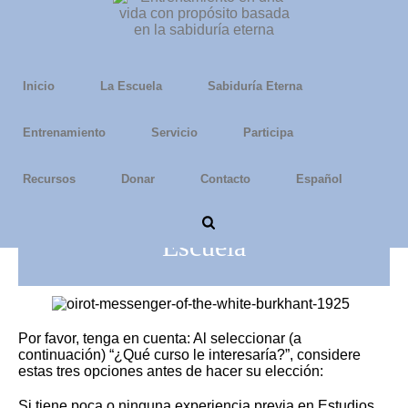
Inicio
La Escuela
Sabiduría Eterna
Entrenamiento
Servicio
Participa
Recursos
Donar
Contacto
Español
Solicitud de Admisión a la
Escuela
Por favor, tenga en cuenta: Al seleccionar (a
continuación) “¿Qué curso le interesaría?”, considere
estas tres opciones antes de hacer su elección:
Si tiene poca o ninguna experiencia previa en Estudios