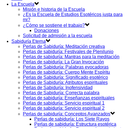
La Escuela
Misión e historia de la Escuela
¿Es la Escuela de Estudios Esotéricos justa para
mi?
¿Cómo se sostiene el trabajo?
Donaciones
Solicitud de admisión a la escuela
Sabiduría Eterna
Perlas de Sabiduría: Meditación creativa
Perlas de sabiduría: Festivales de Plenilunio
Perlas de sabiduría: Mantras para la meditación
Perlas de sabiduría: La Gran Invocación
Perlas de Sabiduría: Palabras evocadoras
Perlas de sabiduría: Cuerpo Mente Espíritu
Perlas de Sabiduría: Significado esotérico
Perlas de Sabiduría: Atributos espirituales
Perlas de Sabiduría: Inofensividad
Perlas de Sabiduría: Correcta palabra
Perlas de sabiduría: Enseñanzas espirituales
Perlas de sabiduría: Servicio espiritual 1
Perlas de sabiduría: Servicio espiritual 2
Perlas de sabiduría: Conceptos Avanzados
Perlas de sabiduría: Los Siete Rayos
Perlas de sabiduría: Estructura esotérica