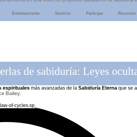
Entrenamiento
Servicio
Participa
Recursos
erlas de sabiduría: Leyes ocult
 espirituales
más avanzadas de la
Sabiduría Eterna
que se a
ce Bailey
.