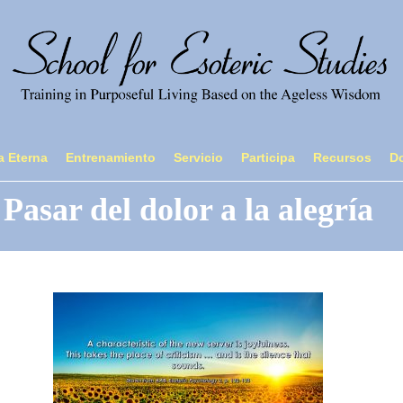
a Eterna
Entrenamiento
Servicio
Participa
Recursos
D
Pasar del dolor a la alegría