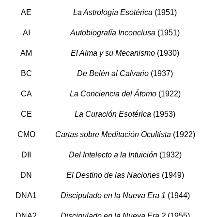
AE
La Astrología Esotérica
(1951)
AI
Autobiografía Inconclusa
(1951)
AM
El Alma y su Mecanismo
(1930)
BC
De Belén al Calvario
(1937)
CA
La Conciencia del Átomo
(1922)
CE
La Curación Esotérica
(1953)
CMO
Cartas sobre Meditación Ocultista
(1922)
DII
Del Intelecto a la Intuición
(1932)
DN
El Destino de las Naciones
(1949)
DNA1
Discipulado en la Nueva Era 1
(1944)
DNA2
Discipulado en la Nueva Era 2
(1955)