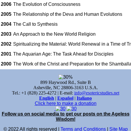
2006
The Evolution of Consciousness
2005
The Relationship of the Deva and Human Evolutions
2004
The Call to Synthesis
2003
An Approach to the New World Religion
2002
Spiritualizing the Material: World Renewal in a Time of Tr
2001
The Aquarian Age: The Task Ahead for Disciples
2000
The Work of the Christ and Preparation for the Shamball
899 Haywood Rd., Suite B
Asheville, NC 28806-3163 U.S.A.
Tel.: +1 (828) 225-4272 | E-mail:
info@esotericstudies.net
English
|
Español
|
Italiano
Click here to make a donation
Follow us on social media to get our posts on the Ageless
Wisdom!
© 2022 All rights reserved |
Terms and Conditions
|
Site Map